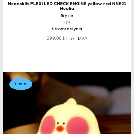
Neonskilt PLEXI LED CHECK ENGINE yellow red NNE21
Neolia
Bryter
: ja
Strømforsynin
299
,
00
kr
inkl. MVA
Tilbud!