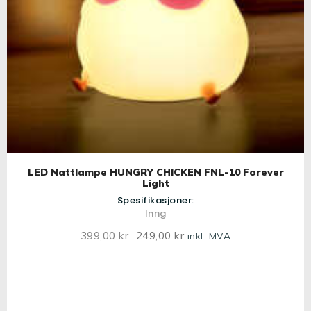
LED Nattlampe HUNGRY CHICKEN FNL-10 Forever
Light
Spesifikasjoner:
Inng
399
,
00
kr
Opprinnelig
249
,
00
kr
Nåværende
inkl. MVA
pris
pris
var:
er:
399
,
249
,
0
0
0
0
kr.
kr.