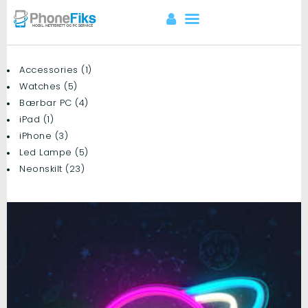
Accessories
1
1
produkt
Watches
5
5
produkter
Bærbar PC
4
4
produkter
iPad
1
1
APPLE REPARASJON
produkt
iPhone
3
3
ANDROID
produkter
Led Lampe
5
5
REPARASJON
produkter
Neonskilt
23
23
produkter
NETTBRETT
REPARASJON
PC REPARASJON
MIKROLODDING
SPILLKONSOLL
KONTAKT