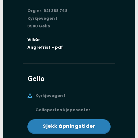
Org nr. 921 388 748
Kyrkjevegen 1
3580 Geilo
Vilkår
Angrefrist - pdf
Geilo
Kyrkjevegen 1
Geiloporten kjøpesenter
Sjekk åpningstider