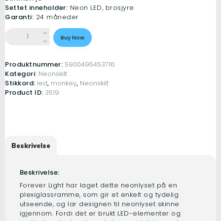
Settet inneholder:
Neon LED, brosjyre
Garanti:
24 måneder
Neonskilt
Buy Now
PLEXI
LED
PLANET
Produktnummer:
5900495453716
multicolor
Kategori:
Neonskilt
FPNE05X
Stikkord:
led
,
monkey
,
Neonskilt
Forever
Product ID:
3519
Light
antall
Beskrivelse
Beskrivelse:
Forever Light har laget dette neonlyset på en
plexiglassramme, som gir et enkelt og tydelig
utseende, og lar designen til neonlyset skinne
igjennom. Fordi det er brukt LED-elementer og