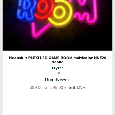
Neonskilt PLEXI LED GAME ROOM multicolor NNE20
Neolia
Bryter
: ja
Strømforsynin
399
,
00
kr
Opprinnelig
299
,
00
kr
Nåværende
inkl. MVA
pris
pris
var:
er:
399
,
299
,
0
0
0
0
kr.
kr.