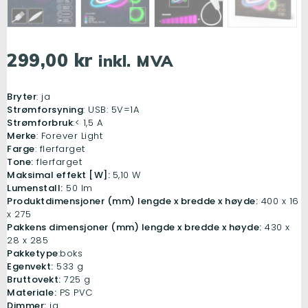
299
,
00
kr
inkl. MVA
Bryter
: ja
Strømforsyning
: USB: 5V=1A
Strømforbruk
:< 1,5 A
Merke
: Forever Light
Farge
: flerfarget
Tone:
flerfarget
Maksimal effekt [W]:
5,10 W
Lumenstall:
50 lm
Produktdimensjoner (mm) lengde x bredde x høyde:
400 x 16
x 275
Pakkens dimensjoner (mm) lengde x bredde x høyde:
430 x
28 x 285
Pakketype
:boks
Egenvekt:
533 g
Bruttovekt:
725 g
Materiale:
PS PVC
Dimmer:
ja